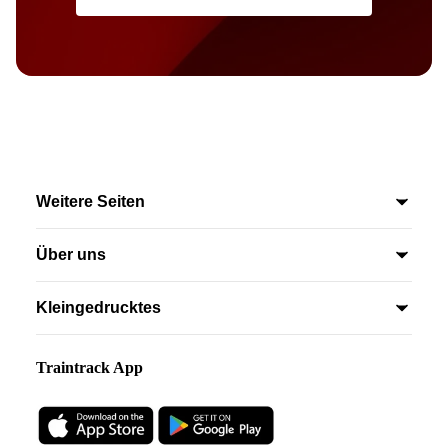
Weitere Seiten
Alle Produkte
Über uns
FAQ
Ratgeber
Unsere Trainspotter App
Kleingedrucktes
Kontakt
Impressum
AGB
Traintrack App
Datenschutzerklärung
Widerrufsbelehrung
Kauf jetzt widerrufen