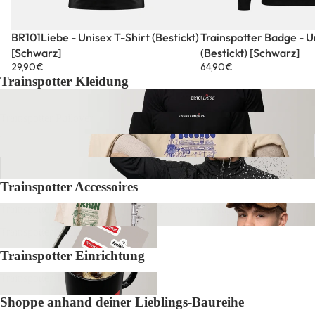
BR101Liebe - Unisex T-Shirt (Bestickt)
Trainspotter Badge - U
[Schwarz]
(Bestickt) [Schwarz]
29,90€
64,90€
Trainspotter Kleidung
Trainspotter T-Shirts
Trainspotter Pullover
Trainspotter Hoodies
Trainspotter Jacken
Trainspotter Accessoires
Trainspotter Tote Bags
Trainspotter Kappen
Trainspotter Sticker
Trainspotter Einrichtung
Trainspotter Tassen
Shoppe anhand deiner Lieblings-Baureihe