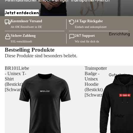
Jetzt entdecken
Kostenloser Versand
14 Tage Rückgabe
Ab 69€ Bestellwert in DE
Einfach und unkompliziert
Einrichtung
Sichere Zahlung
24/7 Support
SSL-verschlüsselt
Wir sind für dich da
Bestselling Produkte
Diese Produkte sind besonders beliebt.
BR101Liebe
Trainspotter
- Unisex T-
Badge -
Gutscheine
Shirt
Unisex
(Bestickt)
Hoodie
[Schwarz]
(Bestickt)
[Schwarz]
Mehr